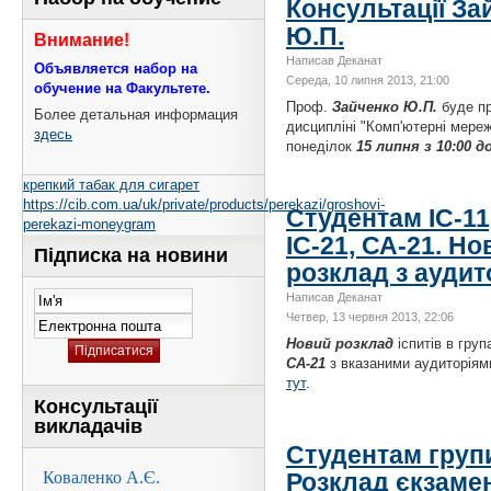
Консультації За
Ю.П.
Внимание!
Написав Деканат
Объявляется набор на
Середа, 10 липня 2013, 21:00
обучение на Факультете.
Проф.
Зайченко Ю.П.
буде п
Более детальная информация
дисципліні "Комп'ютерні мереж
здесь
понеділок
15 липня з 10:00 до
крепкий табак для сигарет
https://cib.com.ua/uk/private/products/perekazi/groshovi-
Студентам ІС-11
perekazi-moneygram
ІС-21, СА-21. Но
Підписка на новини
розклад з аудит
Написав Деканат
Четвер, 13 червня 2013, 22:06
Новий розклад
іспитів в гру
СА-21
з вказаними аудиторіям
тут
.
Консультації
викладачів
Студентам груп
Розклад єкзаме