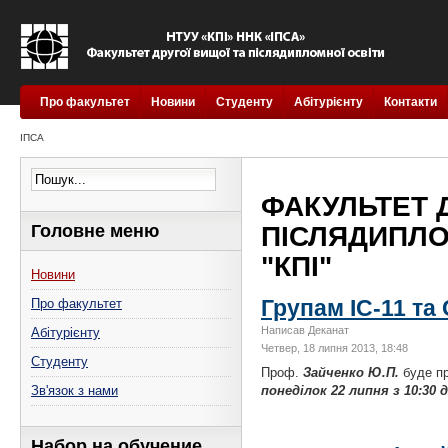
Про факультет
Новини
Студенту
Абітурієнту
Контакти
ІПСА
ФАКУЛЬТЕТ 
Головне меню
ПІСЛЯДИПЛОМ
"КПІ"
Новини
Групам ІС-11 та
Про факультет
Написав Деканат
Абітурієнту
Четвер, 18 липня 2013, 18:48
Студенту
Проф.
Зайченко Ю.П.
буде п
понеділок 22 липня з 10:30 д
Зв'язок з нами
Набор на обучение