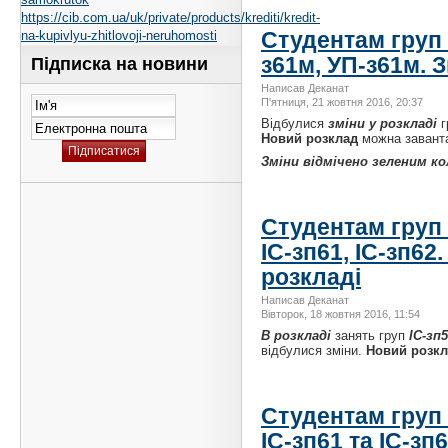
https://cib.com.ua/uk/private/products/krediti/kredit-
Студентам груп І
na-kupivlyu-zhitlovoji-neruhomosti
з61м, УП-з61м. З
Підписка на новини
Написав Деканат
П'ятниця, 21 жовтня 2016, 20:37
Відбулися
зміни у розкладі
г
Новий розклад
можна завант
Зміни відмічено зеленим к
Студентам груп І
ІС-зп61, ІС-зп62.
розкладі
Написав Деканат
Вівторок, 18 жовтня 2016, 11:54
В розкладі
занять груп
ІС-зп5
відбулися зміни.
Новий розк
Студентам груп І
ІС-зп61 та ІС-зп