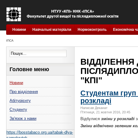
Новини
Навчальні матеріали
Нормоконтроль
Економічна ч
ІПСА
ВІДДІЛЕННЯ 
Головне меню
ПІСЛЯДИПЛОМ
"КПІ"
Новини
Студентам груп І
Про відділення
розкладі
Абітурієнту
Написав Деканат
Студенту
П'ятниця, 21 жовтня 2016, 20:45
Зв'язок з нами
Відбулися
зміни у розкладі
з
Зміни відмічено зеленим к
https://bosstabaco.org.ua/tabak-dlya-
samokrutok