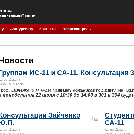
ту
Абитуриенту
Контакты
Нормоконтроль
Новости
Группам ИС-11 и СА-11. Консультация 
Автор: Деканат
18.07.2013 18:48
Проф.
Зайченко Ю.П.
будет принимать
должников
по дисциплине "Ком
в понедельник 22 июля с 10:30 до 14:00 в 301 и 304
аудит
Консультации Зайченко
Студента
Ю.П.
СА-11
Автор: Деканат
Автор: Деканат
10.07.2013 21:00
18.06.2013 15:06