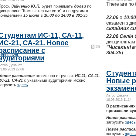
There are no t
Проф.
Зайченко Ю.П.
будет принимать
долги
по
дисциплине "Компьютерные сети" и по другим в
понедельник
15 июля с 10:00 до 14:00 в 301-35
.
22.06
о
10:00
екзамен з ди
складних с
Студентам ИС-11, СА-11,
22.06 Селін 
ИС-21, СА-21. Новое
дисципліна
"Чисельні 
расписание с
304-35
).
rporativni-
аудиториями
Автор: Деканат
13.06.2013 22:06
Студента
Новое расписание
экзаменов в группах
ИС-11, СА-11,
Новые р
ИС-21, СА-21
с указаными аудиториями можно
загрузить
здесь
.
экзамен
Автор: Деканат
10.06.2013 11:14
В расписаниях 
произошли су
Новое расписа
загрузить
здесь
Новое расписа
загрузить
здесь