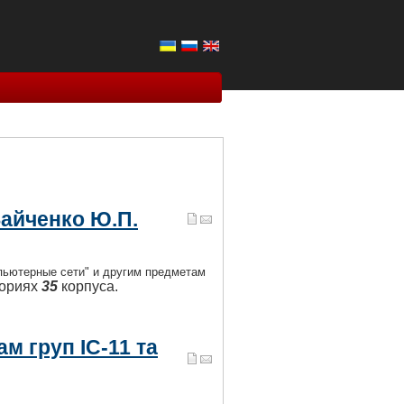
Зайченко Ю.П.
пьютерные сети" и другим предметам
ориях
35
корпуса.
м груп ІС-11 та