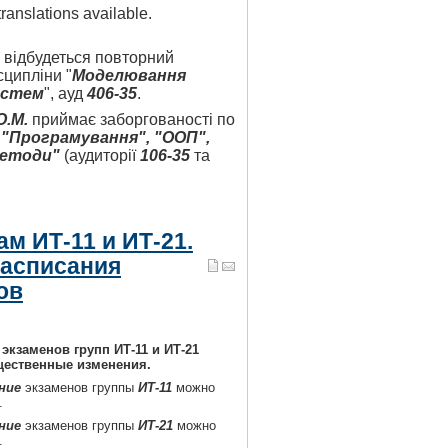
ranslations available.
відбудеться повторний
сципліни "
Моделювання
истем
", ауд
406-35
.
О.М.
приймає заборгованості по
м
"Програмування", "ООП",
методи"
(аудиторії
106-35
та
м ИТ-11 и ИТ-21.
асписания
ов
экзаменов групп ИТ-11 и ИТ-21
щественные изменения.
ние
экзаменов группы
ИТ-11
можно
.
ние
экзаменов группы
ИТ-21
можно
.