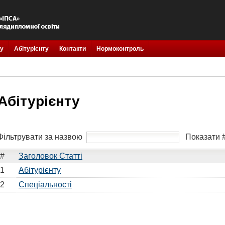
у
Абітурієнту
Контакти
Нормоконтроль
Абітурієнту
Фільтрувати за назвою
Показати 
#
Заголовок Статті
1
Абітурієнту
2
Спеціальності