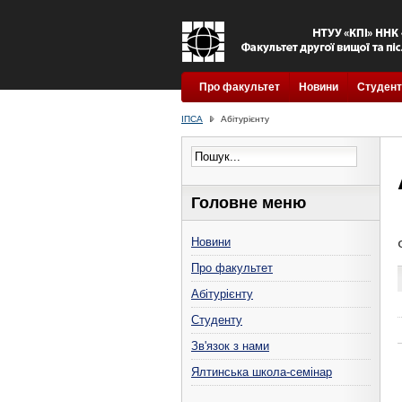
Про факультет
Новини
Студент
ІПСА
Абітурієнту
Головне меню
Новини
Про факультет
Абітурієнту
Студенту
Зв'язок з нами
Ялтинська школа-семінар