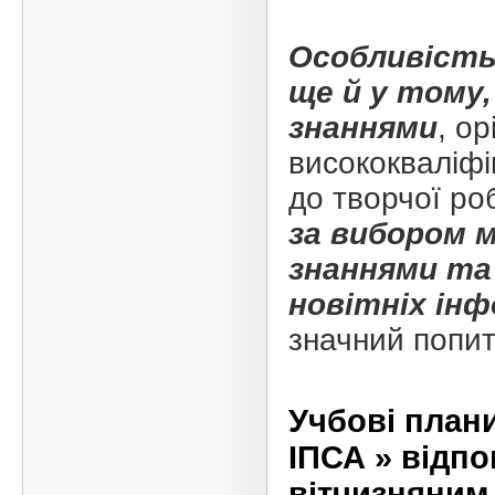
Особливість 
ще й у тому
знаннями
, о
висококваліфі
до творчої р
за вибором 
знаннями та
новітніх ін
значний попит
Учбові план
ІПСА » відп
вітчизняним 