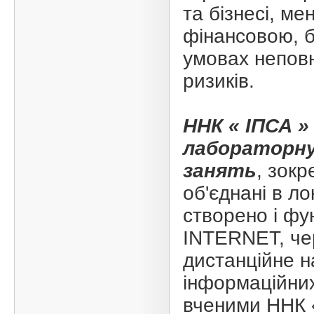
та бізнесі, ме
фінансовою, б
умовах неповн
ризиків.
ННК « ІПСА »
лабораторну
занять
, зокр
об'єднані в л
створено і фу
INTERNET, чер
дистанційне н
інформаційних
вченими ННК 