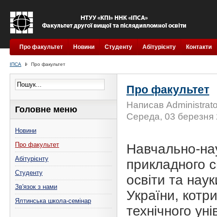
Про факультет
Новини
Студенту
Абітурієнту
Контакти
ІПСА
Про факультет
Про факультет
Написав Administrato
Головне меню
Середа, 03 березня 
Новини
Про факультет
Навчально-нау
Абітурієнту
прикладного с
Студенту
освіти та наук
Зв'язок з нами
України, котри
Ялтинська школа-семінар
технічного ун