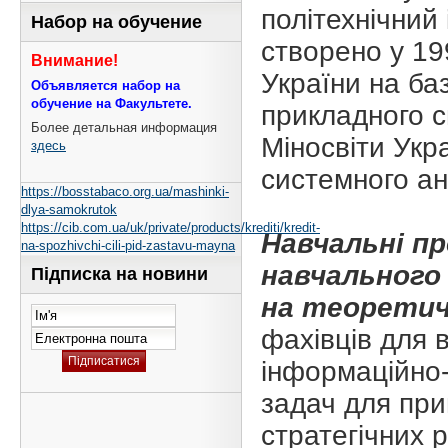
політехнічний 
Набор на обучение
створено у 19
Внимание!
України на ба
Объявляется набор на
обучение на Факультете.
прикладного с
Более детальная информация
Міносвіти Укр
здесь
системного ан
https://bosstabaco.org.ua/mashinki-
dlya-samokrutok
https://cib.com.ua/uk/private/products/krediti/kredit-
Навчальні пр
na-spozhivchi-cili-pid-zastavu-mayna
навчального 
Підписка на новини
на теоретич
фахівців для
інформаційно-
задач для пр
стратегічних 