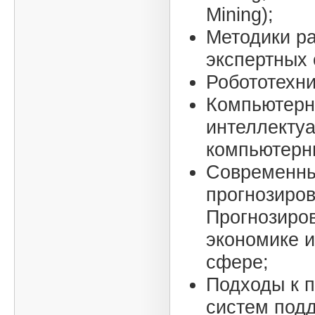
Mining);
Методики р
экспертных 
Робототехни
Компьютерн
интеллекту
компьютерн
Современны
прогнозиров
Прогнозиро
экономике 
сфере;
Подходы к 
систем под