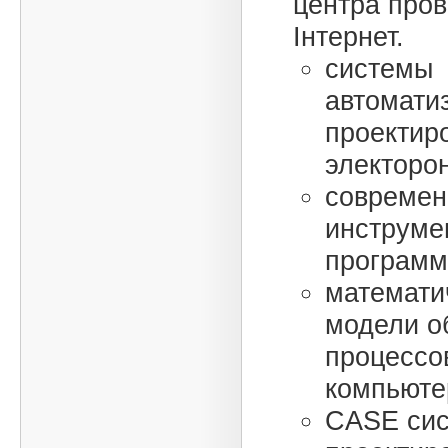
центра про
Інтернет.
системы
автомати
проектир
электоро
совреме
инструме
программ
математи
модели о
процессо
компьюте
CASE си