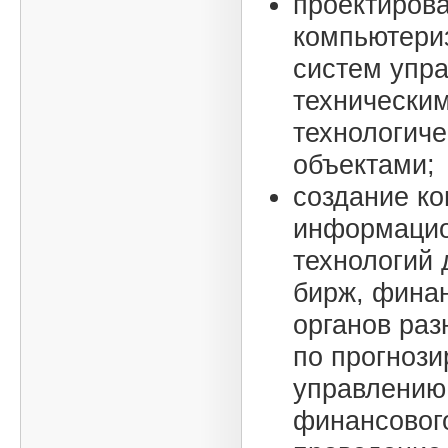
проектиров
компьютери
систем упр
техническим
технологич
объектами;
создание к
информаци
технологий 
бирж, фина
органов раз
по прогноз
управлению
финансовог