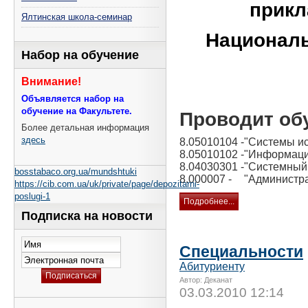
прикл
Ялтинская школа-семинар
Националь
Набор на обучение
Внимание!
Объявляется набор на
обучение на Факультете.
Проводит об
Более детальная информация
здесь
8.05010104 -
"Системы ис
8.05010102 -
"Информаци
8.04030301 -
"Системный
bosstabaco.org.ua/mundshtuki
8.000007 -
"Администр
https://cib.com.ua/uk/private/page/depozitarni-
poslugi-1
Подробнее...
Подписка на новости
Специальности
Абитуриенту
Автор: Деканат
03.03.2010 12:14