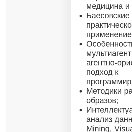
медицина и т
Баесовские 
практическо
применение
Особенност
мультиагент
агентно-ор
подход к
программир
Методики р
образов;
Интеллекту
анализ данн
Mining, Visu