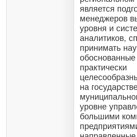
является подг
менеджеров в
уровня и сист
аналитиков, с
принимать нау
обоснованные
практически
целесообразн
на государств
муниципальном
уровне управл
большими ком
предприятиям
направленные