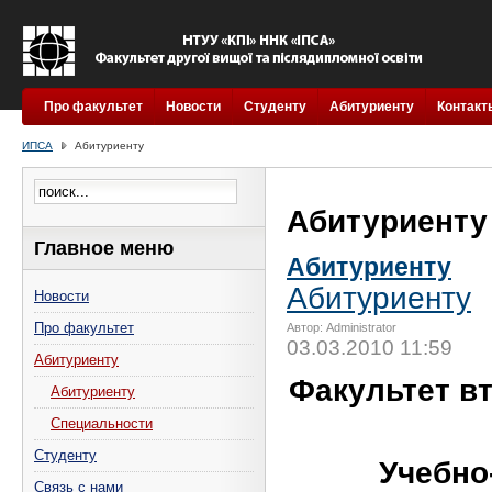
Про факультет
Новости
Студенту
Абитуриенту
Контакт
ИПСА
Абитуриенту
Абитуриенту
Главное меню
Абитуриенту
Абитуриенту
Новости
Про факультет
Автор: Administrator
03.03.2010 11:59
Абитуриенту
Факультет в
Абитуриенту
Специальности
Студенту
Учебно
Связь с нами