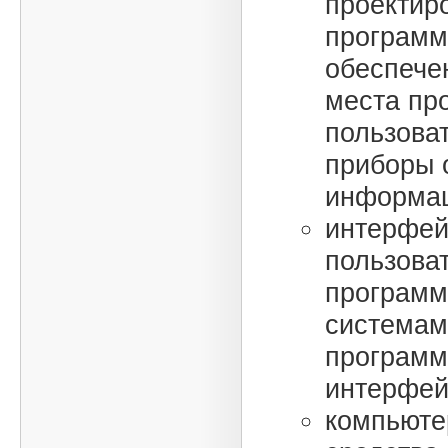
проектир
программ
обеспече
места пр
пользова
приборы 
информац
интерфе
пользова
програм
системам
програм
интерфей
компьюте