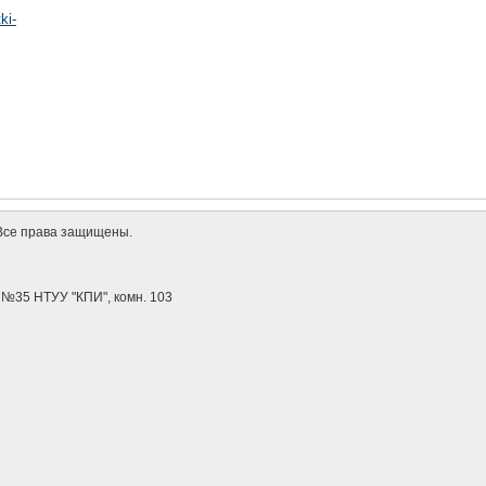
ki-
s. Все права защищены.
с №35 НТУУ "КПИ", комн. 103