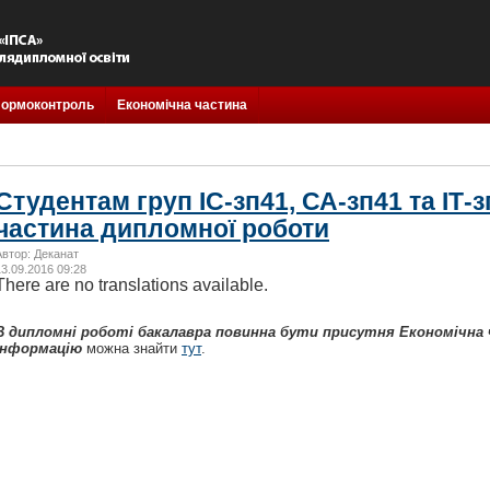
ормоконтроль
Економічна частина
Студентам груп ІС-зп41, СА-зп41 та ІТ-
частина дипломної роботи
Автор: Деканат
13.09.2016 09:28
There are no translations available.
В дипломні роботі бакалавра повинна бути присутня Економічна
інформацію
можна знайти
тут
.