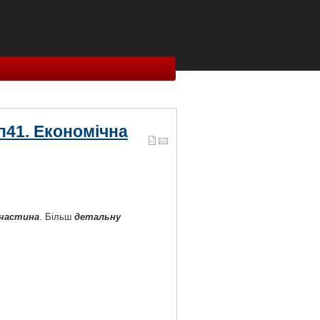
зп41. Економічна
 частина
. Більш
детальну