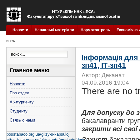
Новости
Навчальні матеріали
Нормоконтроль
Економічна 
ИПСА
Інформація для 
зп41, ІТ-зп41
Главное меню
Автор: Деканат
04.09.2016 19:04
Новости
There are no tr
Про отдел
Абитуриенту
Студенту
Для допуску до 
бакалавранти гру
Связь с нами
закрити всі свої
bosstabaco.org.ua/gilzy-s-kapsuloj
Захист
бакалаврс
https://cib.com.ua/uk/private/products/depoziti