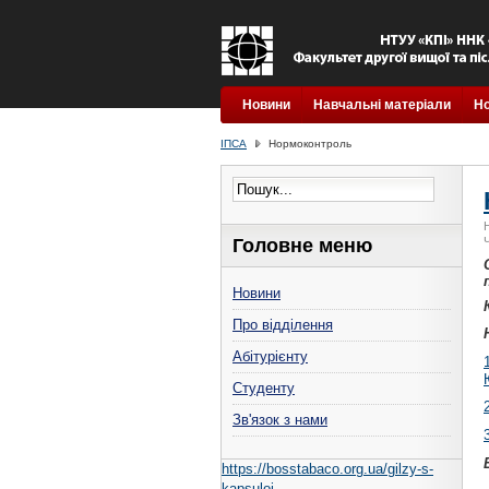
Новини
Навчальні матеріали
Н
ІПСА
Нормоконтроль
Головне меню
Новини
Про відділення
Абітурієнту
Студенту
Зв'язок з нами
https://bosstabaco.org.ua/gilzy-s-
kapsuloj