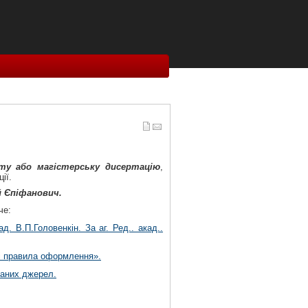
ту або магістерську дисертацію
,
ії.
й Єпіфанович.
че:
д. В.П.Головенкін. За аг. Ред.. акад..
а і правила оформлення».
таних джерел.