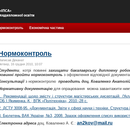
ормоконтроль
Економічна частина
Нормоконтроль
Написав Деканат
Четвер, 16 грудня 2010, 10:07
Студенти
, котрі повинні
захищати бакалаврську дипломну робо
повинні пройти нормоконтроль
з оформлення відповідної документац
Консультації
з нормоконтролю
проводить доц. Коваленко Анатолі
Нормативну документацію
для
опрацювання можна завантажити ниж
1.
Рекомендації щодо змісту і структури магістерських дисертацій. /Укла
ЮБ.І.Якименка.-К.; ВПК «Політехніка», 2010.-28 с.
2.
ДСТУ 3008-95. «Документація. Звіти у сфері науки і техніки. Структур
3
.
Бюлетень ВАК України, №3, 2008.
Зразок оформлення списку викорис
an2kov@mail.ru
Електронна адреса
доц. Коваленко А. Є.: