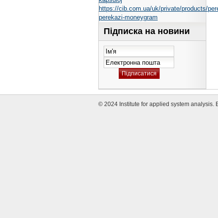
https://cib.com.ua/uk/private/products/per
perekazi-moneygram
Підписка на новини
© 2024 Institute for applied system analysis