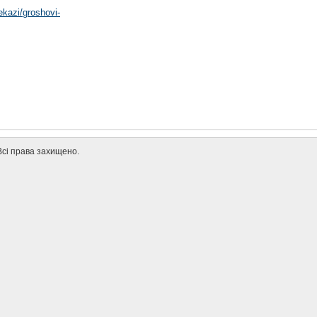
ekazi/groshovi-
. Всі права захищено.