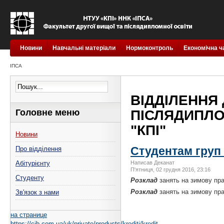
Новини
Навчальні матеріали
Нормоконтроль
Економічна ч
ІПСА
ВІДДІЛЕННЯ 
Головне меню
ПІСЛЯДИПЛОМ
"КПІ"
Новини
Студентам груп 
Про відділення
Абітурієнту
Написав Деканат
П'ятниця, 02 грудня 2016, 23:16
Студенту
Розклад
занять на зимову пра
Розклад
занять на зимову пра
Зв'язок з нами
на странице
https://cib.com.ua/uk/private/products/krediti/kredit-