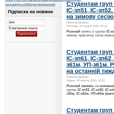
Студентам груп І
na-kupivlyu-zhitlovoji-neruhomosti
ІС-зп51, ІС-зп52
Підписка на новини
на зимову сесію
Написав Деканат
П'ятниця, 02 грудня 2016, 23:12
Розклад
занять в групах
ІС-з
зимову практичну сесію можн
Студентам груп І
ІС-зп61, ІС-зп62,
з61м, УП-з61м. 
на останній тиж
Написав Деканат
Неділя, 30 жовтня 2016, 18:20
Розклад занять
на
останні
групах
ІС-зп51, ІС-зп52, ІС-зп
з51м, ІС-з61м, УП-з61м
(магі
Студентам груп І