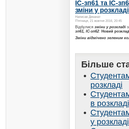
ІС-зп61 та ІС-зп
зміни у розкладі
Написав Деканат
П'ятниця, 21 жовтня 2016, 20:45
Відбулися
зміни у розкладі
з
зп61, ІС-зп62
.
Новий розкла
Зміни відмічено зеленим к
Більше ста
Студентам
розкладі
Студентам 
в розкладі
Студентам 
у розкладі