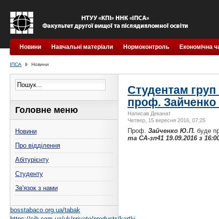
Новини
Навчальні матеріали
Нормоконтроль
Економічна ч
ІПСА
Новини
Студентам груп І
проф. Зайченко 
Головне меню
Написав Деканат
Четвер, 15 вересня 2016, 07:25
Проф.
Зайченко Ю.П.
буде п
Новини
та СА-зп41 19.09.2016 з 16:00
Про відділення
Абітурієнту
Студенту
Зв'язок з нами
bosstabaco.org.ua/tabak
https://cib.com.ua/uk/private/products/kartki-