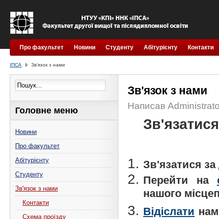
Про факультет
Новини
Студенту
Абітурієнту
Контакти
ІПСА
Зв'язок з нами
Зв'язок з нами
Написав Administrato
Головне меню
Зв'язатис
Новини
Про факультет
Абітурієнту
Зв'язатися з
Студенту
Перейти на
Зв'язок з нами
нашого місце
Контакти
Відіслати
нам
Схема проїзду