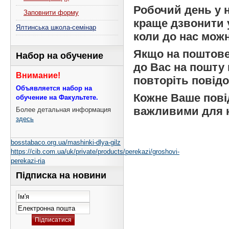
Робочий день у н
Заповнити форму
краще дзвонити у 
Ялтинська школа-семінар
коли до нас можн
Якщо на поштове
Набор на обучение
до Вас на пошту 
Внимание!
повторіть повідо
Объявляется набор на
Кожне Ваше пові
обучение на Факультете.
важливими для 
Более детальная информация
здесь
bosstabaco.org.ua/mashinki-dlya-gilz
https://cib.com.ua/uk/private/products/perekazi/groshovi-
perekazi-ria
Підписка на новини