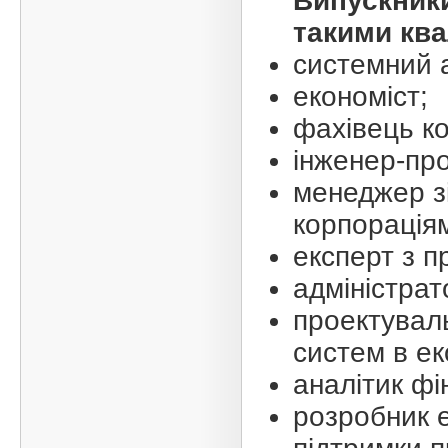
Випускник
такими ква
системний а
економіст;
фахівець к
інженер-про
менеджер зі
корпораціям
експерт з п
адміністрат
проектувал
систем в еко
аналітик фі
розробник 