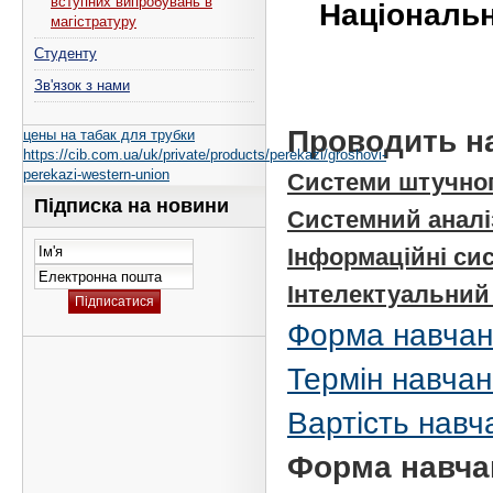
вступних випробувань в
Національн
магістратуру
Студенту
Зв'язок з нами
Проводить на
цены на табак для трубки
https://cib.com.ua/uk/private/products/perekazi/groshovi-
perekazi-western-union
Системи штучног
Підписка на новини
Системний аналіз
Інформаційні сис
Інтелектуальний 
Форма навчан
Термін навча
Вартість навч
Форма навча