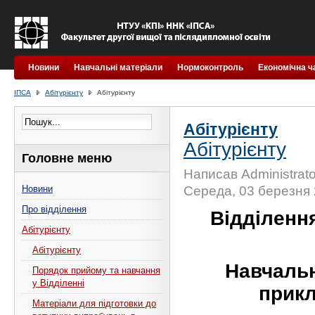
Новини
Навчальні матеріали
Нормоконтроль
Економічна ч
ІПСА
Абітурієнту
Абітурієнту
Абітурієнту
Абітурієнту
Головне меню
Написав Administrato
Новини
Середа, 03 березня 
Про відділення
Відділенн
Абітурієнту
Абітурієнту
Навчальн
Порядок прийому та навчання
у Відділенні
прикл
Матеріали для підготовки до