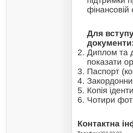
підтримки п
фінансовій 
Для вступу
документи
Диплом та д
показати ор
Паспорт (коп
Закордонний
Копія ідент
Чотири фот
Контактна ін