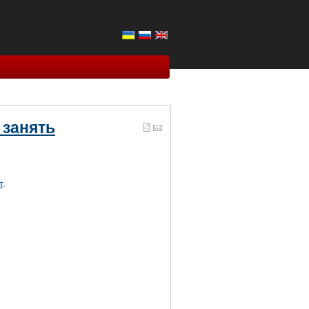
 занять
т
.