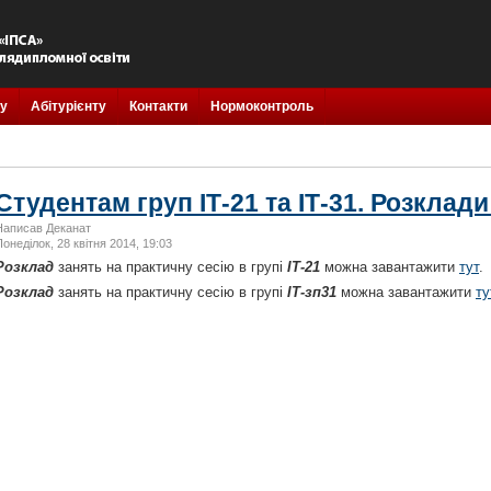
у
Абітурієнту
Контакти
Нормоконтроль
Студентам груп ІТ-21 та ІТ-31. Розклади
Написав Деканат
Понеділок, 28 квітня 2014, 19:03
Розклад
занять на практичну сесію в групі
ІТ-21
можна завантажити
тут
.
Розклад
занять на практичну сесію в групі
ІТ-зп31
можна завантажити
ту