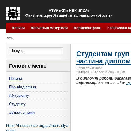
Новини
Навчальні матеріали
Нормоконтроль
Економічна ч
ІПСА
Студентам груп 
частина диплом
Головне меню
Написав Деканат
Вівторок, 13 вересня 2016, 09:28
В дипломні роботі бакалав
Новини
інформацію
можна знайти
ту
Про відділення
Абітурієнту
Студенту
Зв'язок з нами
https://bosstabaco.org.ua/tabak-dlya-
trubki