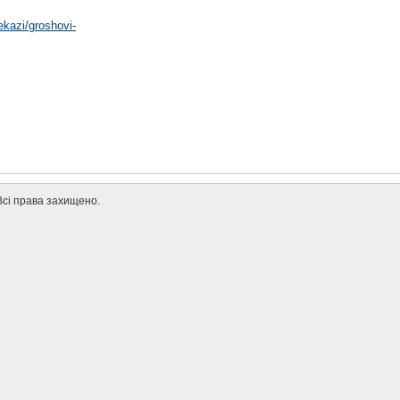
ekazi/groshovi-
. Всі права захищено.