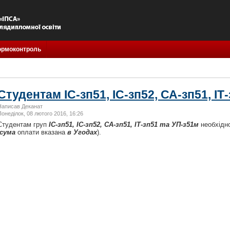
ормоконтроль
Студентам ІС-зп51, ІС-зп52, СА-зп51, ІТ
Написав Деканат
Понеділок, 08 лютого 2016, 16:26
Студентам груп
ІС-зп51, ІС-зп52, СА-зп51, ІТ-зп51 та УП-з51м
необхідн
сума
оплати вказана
в Угодах
).