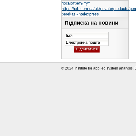
посмотреть тут
https://cib.com.ua/uk/private/products/per
perekazi-intelexpress
Підписка на новини
© 2024 Institute for applied system analysis