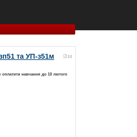
-зп51 та УП-з51м
о
оплатити навчання до 10 лютого