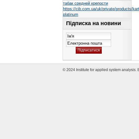
табак средней крепости
https://cib.com.ua/uk/private/products/kart
platinum
Підписка на новини
© 2024 Institute for applied system analysis