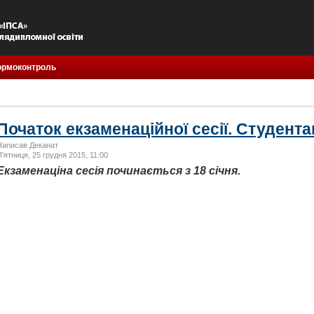
ормоконтроль
Початок екзаменаційної сесії. Студента
Написав Деканат
П'ятниця, 25 грудня 2015, 11:00
Екзаменаціна сесія починається з 18 січня.