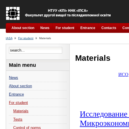
About section
News
For student
Entrance
Contacts
Con
IASA
For student
Materials
Materials
Main menu
News
About section
Entrance
For student
Materials
Tests
Control of norms