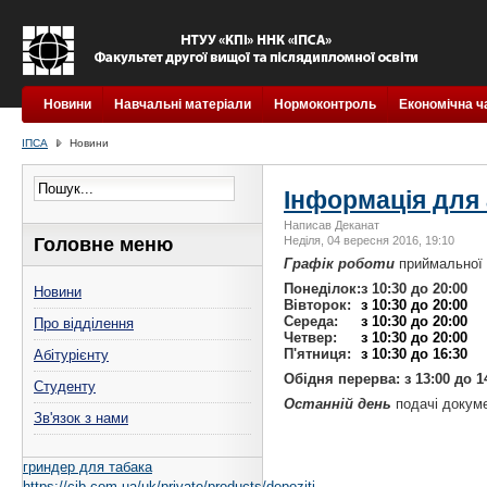
Новини
Навчальні матеріали
Нормоконтроль
Економічна ч
ІПСА
Новини
Інформація для 
Написав Деканат
Головне меню
Неділя, 04 вересня 2016, 19:10
Графік роботи
приймальної к
Понеділок:
з 10:30 до 20:00
Новини
Вівторок:
з 10:30 до 20:00
Середа:
з 10:30 до 20:00
Про відділення
Четвер:
з 10:30 до 20:00
П'ятниця:
з 10:30 до 16:30
Абітурієнту
Обідня перерва: з 13:00 до 1
Студенту
Останній день
подачі докуме
Зв'язок з нами
гриндер для табака
https://cib.com.ua/uk/private/products/depoziti