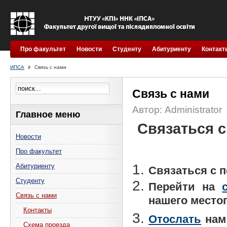
Про факультет
Новости
Студенту
Абитуриенту
Контакт
ИПСА
Связь с нами
Связь с нами
Автор: Administrator
Главное меню
Связаться 
Новости
Про факультет
Абитуриенту
Связаться с
Студенту
Перейти на
Связь с нами
нашего место
Контакты
Отослать
нам
Схема проезда