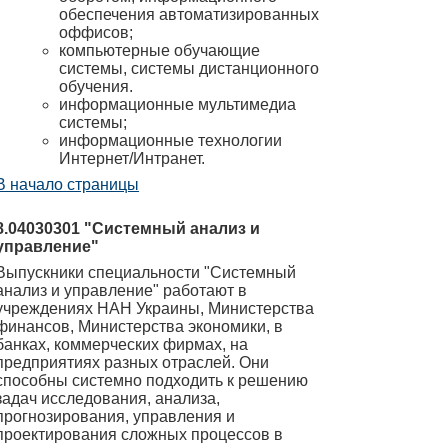
обеспечения автоматизированных
оффисов;
компьютерные обучающие
системы, системы дистанционного
обучения.
информационные мультимедиа
системы;
информационные технологии
Интернет/Интранет.
В начало страницы
8.04030301 "Системный анализ и
управление"
Выпускники специальности "Системный
анализ и управление" работают в
учреждениях НАН Украины, Министерства
финансов, Министерства экономики, в
банках, коммерческих фирмах, на
предприятиях разных отраслей. Они
способны системно подходить к решению
задач исследования, анализа,
прогнозирования, управления и
проектирования сложных процессов в