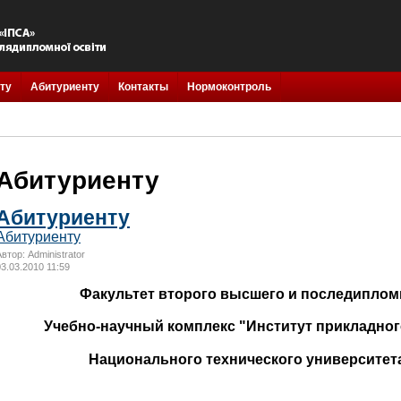
ту
Абитуриенту
Контакты
Нормоконтроль
Абитуриенту
Абитуриенту
Абитуриенту
втор: Administrator
03.03.2010 11:59
Факультет второго высшего и последиплом
Учебно-научный комплекс "Институт прикладног
Национального технического университет