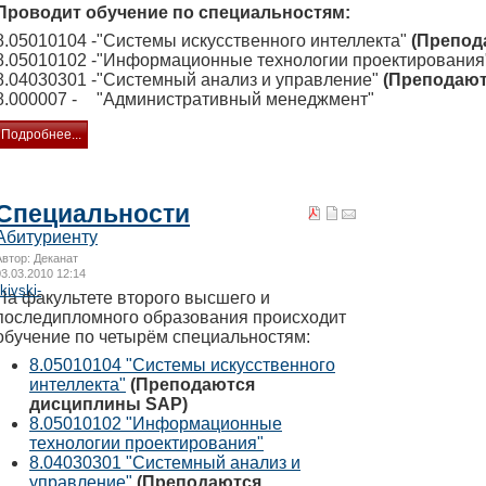
Проводит обучение по специальностям:
8.05010104 -
"Системы искусственного интеллекта"
(Препод
8.05010102 -
"Информационные технологии проектирования
8.04030301 -
"Системный анализ и управление"
(Преподают
8.000007 -
"Административный менеджмент"
Подробнее...
Специальности
Абитуриенту
Автор: Деканат
03.03.2010 12:14
kivski-
На факультете второго высшего и
последипломного образования происходит
обучение по четырём специальностям:
8.05010104 "Системы искусственного
интеллекта"
(Преподаются
дисциплины SAP)
8.05010102 "Информационные
технологии проектирования"
8.04030301 "Системный анализ и
управление"
(Преподаются