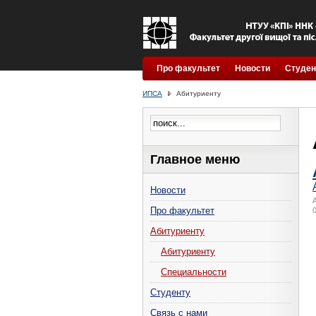
Про факультет
Новости
Студен
ИПСА
Абитуриенту
Главное меню
Новости
А
Про факультет
Абитуриенту
Абитуриенту
Специальности
Студенту
Связь с нами