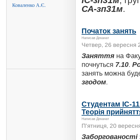
ІС-зп31м
, гр
СА-зп31м
.
Початок занять
Написав Деканат
Четвер, 26 вересня 
Заняття
на Факу
почнуться
7.10
.
Р
занять можна буд
згодом
.
Студентам ІС-11
Теорія прийнятт
Написав Деканат
П'ятниця, 20 вересня
Заборгованості