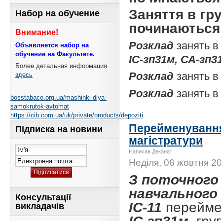
Заняття в гру
Набор на обучение
починаються 
Внимание!
Розклад
занять
в
Объявляется набор на
обучение на Факультете.
ІС-зп31м, СА-зп3
Более детальная информация
Розклад
занять в
здесь
Розклад
занять в
bosstabaco.org.ua/mashinki-dlya-
samokrutok-avtomat
https://cib.com.ua/uk/private/products/depoziti
Перейменування
Підписка на новини
магістратури
Написав Деканат
Неділя, 06 жовтня 20
З поточного
навчального
Консультації
ІС-11
перейм
викладачів