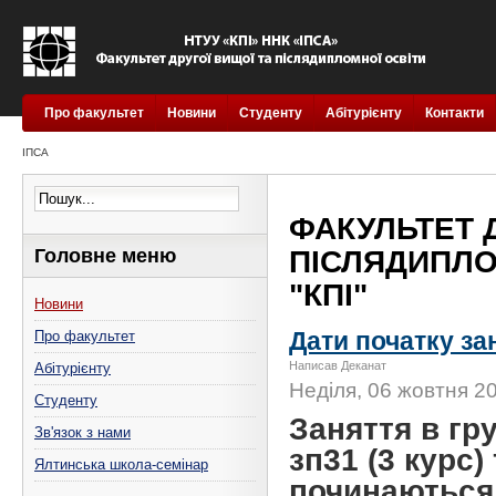
Про факультет
Новини
Студенту
Абітурієнту
Контакти
ІПСА
ФАКУЛЬТЕТ 
Головне меню
ПІСЛЯДИПЛОМ
"КПІ"
Новини
Дати початку за
Про факультет
Написав Деканат
Абітурієнту
Неділя, 06 жовтня 20
Студенту
Заняття в гру
Зв'язок з нами
зп31 (3 курс) 
Ялтинська школа-семінар
починаються 