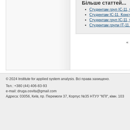
Більше статтей...
Студентам груп ІС-11, 
Студентам ІС-11. Конс
Студентам груп ІС-11,
Студентам групи ІТ-11
«
© 2024 Institute for applied system analysis. Всі права захищено.
Тел.: +380 (44) 406-83-93
e-mail:
druga.osvita@gmail.com
Адреса: 03056, Київ, пр. Перемоги 37, Корпус №35 НТУУ "КПІ", кімн. 103