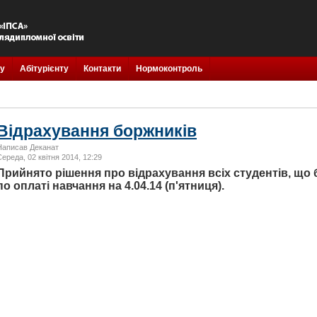
у
Абітурієнту
Контакти
Нормоконтроль
Відрахування боржників
Написав Деканат
Середа, 02 квітня 2014, 12:29
Прийнято рішення про відрахування всіх студентів, що
по оплаті навчання на 4.04.14 (п'ятниця).