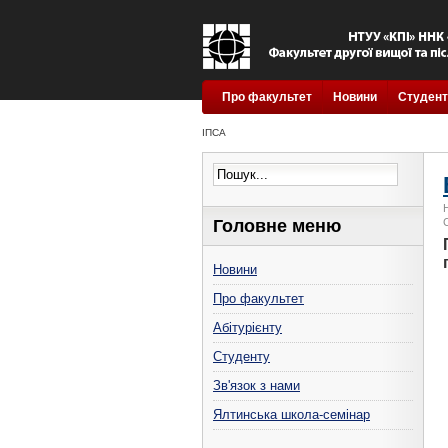
Про факультет
Новини
Студент
ІПСА
Головне меню
Новини
Про факультет
Абітурієнту
Студенту
Зв'язок з нами
Ялтинська школа-семінар