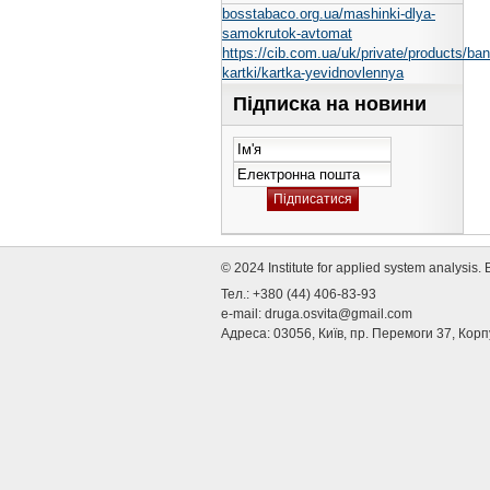
bosstabaco.org.ua/mashinki-dlya-
samokrutok-avtomat
https://cib.com.ua/uk/private/products/ban
kartki/kartka-yevidnovlennya
Підписка на новини
© 2024 Institute for applied system analysis
Тел.: +380 (44) 406-83-93
e-mail:
druga.osvita@gmail.com
Адреса: 03056, Київ, пр. Перемоги 37, Корп