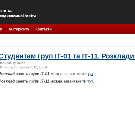
у
Абітурієнту
Контакти
Студентам груп ІТ-01 та ІТ-11. Розклади
Написав Деканат
П'ятниця, 25 травня 2012, 13:34
Розклад
занять групи
ІТ-01
можна завантажити
тут
.
Розклад
занять групи
ІТ-11
можна завантажити
тут
.