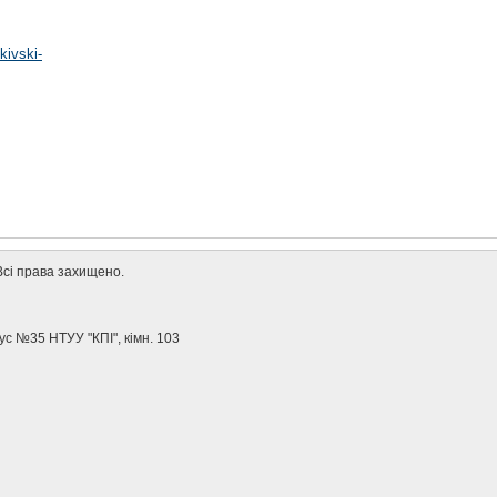
kivski-
. Всі права захищено.
ус №35 НТУУ "КПІ", кімн. 103