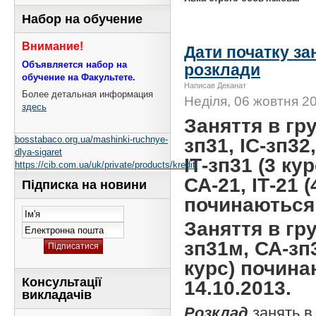
Набор на обучение
Внимание!
Дати початку за
Объявляется набор на
розклади
обучение на Факультете.
Написав Деканат
Более детальная информация
Неділя, 06 жовтня 20
здесь
Заняття в гру
bosstabaco.org.ua/mashinki-ruchnye-
зп31, ІС-зп32
dlya-sigaret
ІТ-зп31 (3 кур
https://cib.com.ua/uk/private/products/krediti
СА-21, ІТ-21 (
Підписка на новини
починаються 
Заняття в гру
зп31м, СА-зп
курс) почин
Консультації
14.10.2013.
викладачів
Розклад
занять
в