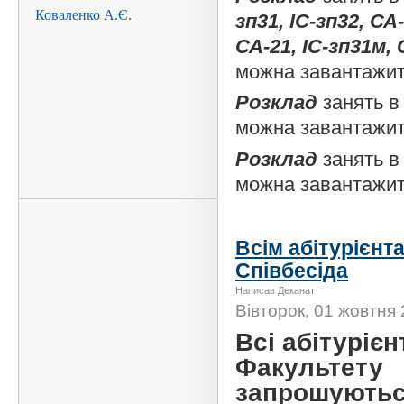
зп31, ІС-зп32, СА-
СА-21, ІС-зп31м,
можна завантажи
Розклад
занять в
можна завантажи
Розклад
занять в
можна завантажи
Всім абітурієнт
Співбесіда
Написав Деканат
Вівторок, 01 жовтня 
Всі абітурієн
Факультету
запрошуютьс