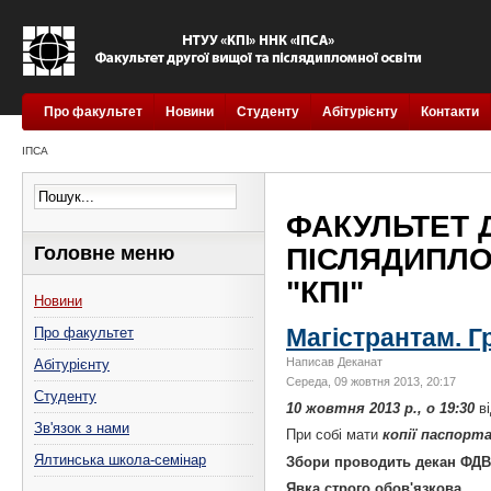
Про факультет
Новини
Студенту
Абітурієнту
Контакти
ІПСА
ФАКУЛЬТЕТ 
Головне меню
ПІСЛЯДИПЛОМ
"КПІ"
Новини
Магістрантам. Г
Про факультет
Написав Деканат
Абітурієнту
Середа, 09 жовтня 2013, 20:17
Студенту
10 жовтня 2013 р., о 19:30
ві
Зв'язок з нами
При собі мати
копії паспорт
Ялтинська школа-семінар
Збори проводить декан ФДВ
Явка строго обов'язкова.