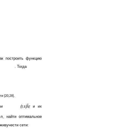
к построить функцию
. Тогда
 [20,28].
язи
(r,s)
Î
и их
Е
,n
, найти оптимальное
живучести сети: