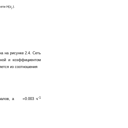
сети
H(z
).
j
 на рисунке 2.4. Сеть
иной и коэффициентом
яется из соотношения
-1
налов, а
=0.003 ч