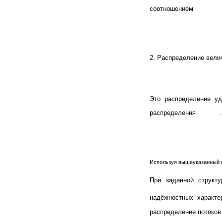
соотношением
2. Распределение вели
Это распределение у
распределения
.
Используя вышеуказанный п
При заданной структ
надёжностных характ
распределение потоков