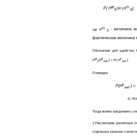
ф
(0)
P{ H
};
(90
(
H
S
S
(0)
- величина ма
где
H
S
фактическая величина м
Обозначим для удобства
ф
k
k
H
(H
} = P{ H
}.
(
зад
зад
Очевидно
k
P(H
) =
зад
zj: H(z
Тогда можно предложить сл
1.Рассмотрим различные о
отдельных каналов статист