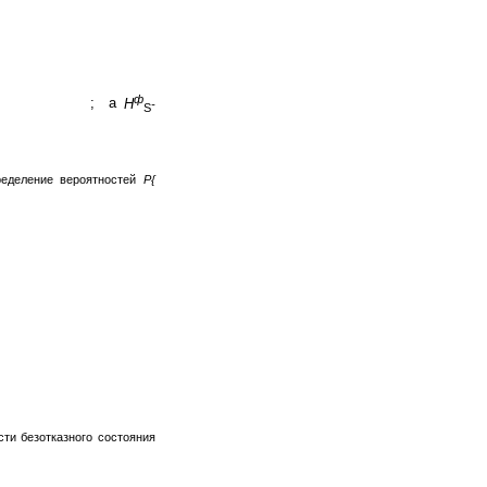
ф
; a
H
-
S
ределение вероятностей
P{
сти безотказного состояния