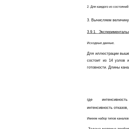
2. Для каждого из состояни
3. Вычисляем величин
3.9.1. Эксперименталь
Исходные данные.
Для иллюстрации вышеи
состоит из 14 узлов 
готовности. Длины кан
где
интенсивность в
интенсивность отказов,
Имеем набор типов каналов
Задана матрица требо