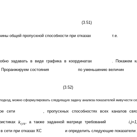
(3.51)
чины общей пропускной способности при отказах
т.е.
добно задавать в виде графика в координатах
. Покажем ка
 Проранжируем состояния
по уменьшению величин
(3.52)
одход, можно сформулировать следующую задачу анализа показателей живучести сети
уре сети
, пропускных способностях всех каналов св
еристиках
k
, а также заданной матрице требований
i,j=1
r,rs
 в сети при отказах КС
и определить следующие показатели 