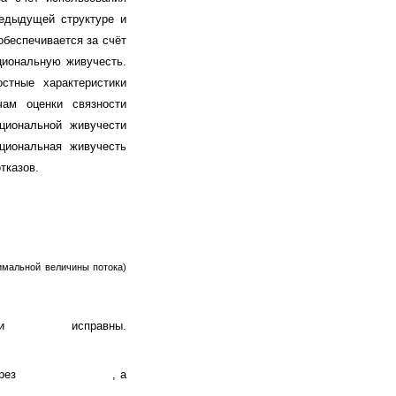
редыдущей структуре и
беспечивается за счёт
циональную живучесть.
стные характеристики
чам оценки связности
циональной живучести
циональная живучесть
тказов.
имальной величины потока)
зи
исправны.
ерез
, а