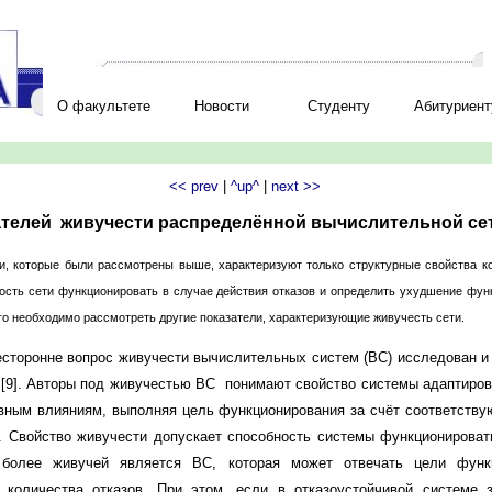
О факультете
Новости
Студенту
Абитуриент
<< prev
|
^up^
|
next >>
зателей живучести распределённой вычислительной се
и, которые были рассмотрены выше, характеризуют только структурные свойства к
ость сети функционировать в случае действия отказов и определить ухудшение фун
ого необходимо рассмотреть другие показатели, характеризующие живучесть сети.
есторонне вопрос живучести вычислительных систем (ВС) исследован и
х [9]. Авторы под живучестью ВС понимают свойство системы адаптиров
ивным влияниям, выполняя цель функционирования за счёт соответству
. Свойство живучести допускает способность системы функционировать
 более живучей является ВС, которая может отвечать цели функ
 количества отказов. При этом, если в отказоустойчивой системе 