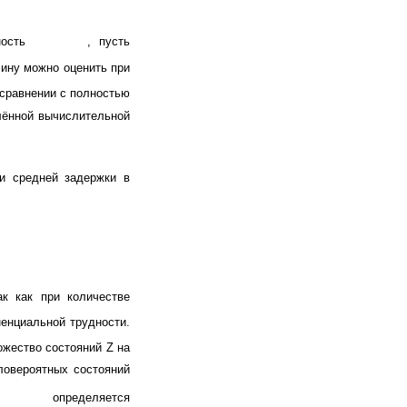
тность
, пусть
ину можно оценить при
 сравнении с полностью
лённой вычислительной
и средней задержки в
ак как при количестве
енциальной трудности.
жество состояний Z на
овероятных состояний
а
определяется