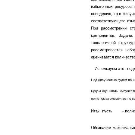
избыточных ресурсов 
поведению, то в живуч
соответствующего изм
При рассмотрении стр
компонентов. Задачи
топологичной структу
рассматривается набо
оценивается количеств
Используем этот подх
Под живучестью будем пони
Будем оценивать живучест
при отказах элементов по 
Итак, пусть
- полно
Обозначим максимальну