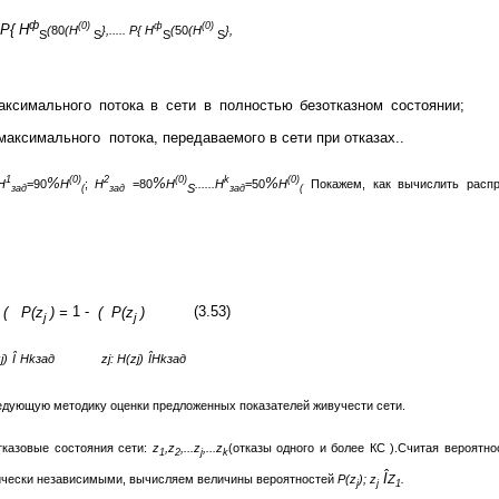
ф
(0)
ф
(0)
 P{ H
(
80
(H
},..... P{ H
(
50
(H
},
S
S
S
S
ксимального потока в сети в полностью безотказном состоянии;
аксимального потока, передаваемого в сети при отказах..
1
(0)
2
(0)
k
(0)
%
%
%
H
=90
H
;
H
=80
H
......H
=50
H
Покажем, как вычислить расп
S
зад
(
зад
зад
(
 ( P(z
) =
1 -
( P(z
)
(3.53)
j
j
j)
Î
Hkзад zj: H(zj)
Î
Hkзад
едующую методику оценки предложенных показателей живучести сети.
тказовые состояния сети:
z
,z
,...z
,...z
(отказы одного и более КС ).Считая вероятно
1
2
j
k
Î
ически независимыми, вычисляем величины вероятностей
P(z
); z
Z
.
j
j
1