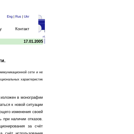
Eng
|
Rus
|
Ukr
у
Контакт
17.01.2005
ти.
оммуникационной сети и не
кциональных характеристик
 изложен в монографии
аться к новой ситуации
ющего изменения своей
 при наличии отказов.
ционирования за счёт
за счёт использования