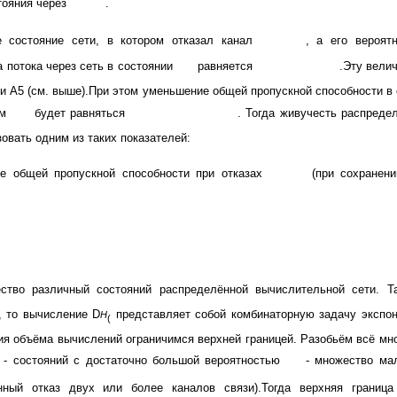
тояния через
.
е состояние сети, в котором отказал канал
, а его вероя
 потока через сеть в состоянии
равняется
.Эту велич
и А5 (см. выше).При этом уменьшение общей пропускной способности в
ем
будет равняться
. Тогда живучесть распреде
овать одним из таких показателей:
е общей пропускной способности при отказах
(при сохранени
ство различный состояний распределённой вычислительной сети. Т
 то вычисление
D
представляет собой комбинаторную задачу экспон
H
(
я объёма вычислений ограничимся верхней границей. Разобьём всё мно
 состояний с достаточно большой вероятностью
- множество мал
енный отказ двух или более каналов связи).Тогда верхняя границ