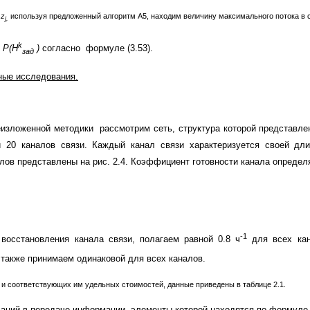
й
z
используя предложенный алгоритм А5, находим величину максимального потока в 
j,
k
у
P(H
)
согласно формуле (3.53).
зад
ные исследования.
зложенной методики рассмотрим сеть, структура которой представлена
и 20 каналов связи. Каждый канал связи характеризуется своей дл
алов представлены на рис. 2.4. Коэффициент готовности канала определ
-1
осстановления канала связи, полагаем равной 0.8 ч
для всех ка
 также принимаем одинаковой для всех каналов.
 и соответствующих им удельных стоимостей, данные приведены в таблице 2.1.
ваний в передаче информации, элементы которой находятся по формуле