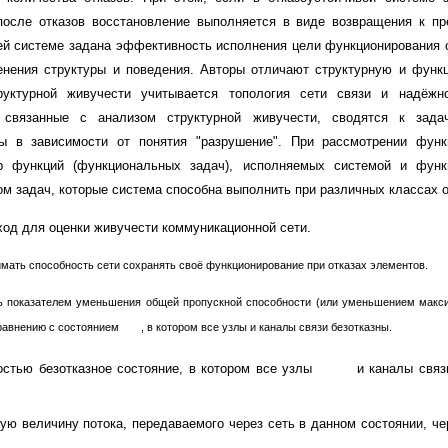
после отказов восстановление выполняется в виде возвращения к п
ей системе задана эффективность исполнения цели функционирования о
енения структуры и поведения. Авторы отличают структурную и функ
уктурной живучести учитывается топология сети связи и надёжно
, связанные с анализом структурной живучести, сводятся к зада
ры в зависимости от понятия "разрушение". При рассмотрении функ
р функций (функциональных задач), исполняемых системой и функ
ом задач, которые система способна выполнить при различных классах о
од для оценки живучести коммуникационной сети.
мать способность сети сохранять своё функционирование при отказах элементов.
ь показателем уменьшения общей пропускной способности (или уменьшением макс
сравнению с состоянием
, в котором все узлы и каналы связи безотказны.
стью безотказное состояние, в котором все узлы
и каналы свя
ю величину потока, передаваемого через сеть в данном состоянии, ч