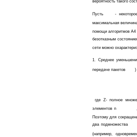
вероятность такого сос
Пусть
- некоторо
максимальная величина
помощи алгоритмов А4 
безотказным состояни
сети можно охарактериз
1. Среднее уменьшени
передаче пакетов
)
где Z- полное множе
элементов n
,
Поэтому для сокращени
два подмножества
-
(например, одноврем