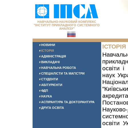
НАВЧАЛЬНО-НАУКОВИЙ КОМПЛЕКС
"ІНСТИТУТ ПРИКЛАДНОГО СИСТЕМНОГО
АНАЛІЗУ"
НОВИНИ
ІСТОРІЯ
ІСТОРІЯ
Навчал
АДМІНІСТРАЦІЯ
приклад
ВИКЛАДАЧІ
освіти і
НАВЧАЛЬНА РОБОТА
СПЕЦІАЛІСТИ ТА МАГІСТРИ
наук Укр
СТУДЕНТИ
Націонал
АБІТУРІЄНТИ
"Київськ
ФДП
акредит
НАУКА
Постанов
АСПІРАНТУРА ТА ДОКТОРАНТУРА
ДРУГА ОСВІТА
Науково
системно
освіти У