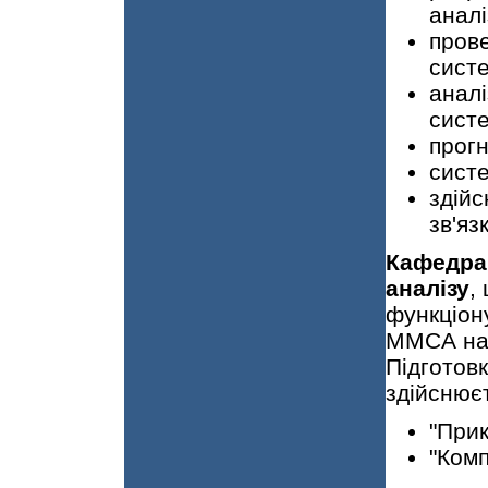
аналі
пров
систе
аналі
систе
прог
систе
здій
зв'яз
Кафедра
аналізу
,
функціон
ММСА нав
Підготовк
здійснює
"При
"Комп