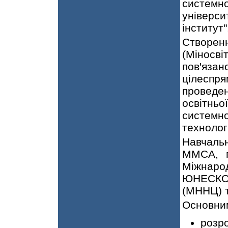
системн
універси
інститут"
Створенн
(Міносв
пов'яз
цілесп
проведен
освітнь
системн
технолог
Навчаль
ММСА, п
Міжнар
ЮНЕСКО 
(МННЦ) 
Основним
розро