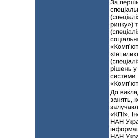
За перш
спеціаль
(спеціал
ринку») 
(спеціал
соціальн
«Комп’ют
«Інтелек
(спеціал
рішень у
системи 
«Комп’ют
До викла
занять, 
залучают
«КПІ», І
НАН Укра
інформац
НАН Укра