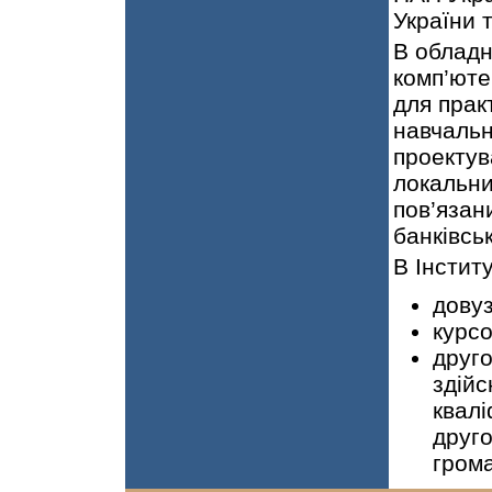
України 
В обладн
комп’юте
для прак
навчальн
проектув
локальни
пов’язан
банківськ
В Інстит
довуз
курсо
друго
здійс
квалі
друго
гром