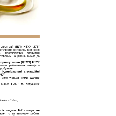
 орієнтації (ІДП) НТУУ „КПІ”
поточного контролю. Вивчення
в) профілюючих дисциплін
тованим на рівень вимог до
іторингу знань (ЦТМЗ) НТУУ
ових рейтингових заходів –
пробувань.
 є
індивідуальні атестаційні
КР).
ни виконуються ними
заочно
очних ПАКР та випускних
ліки – 1 бал;
всіх завдань ІАР складає
не
алу
, то за виконану роботу