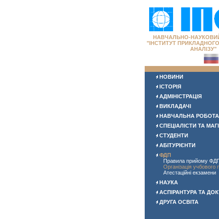
НАВЧАЛЬНО-НАУКОВИ
"ІНСТИТУТ ПРИКЛАДНОГ
АНАЛІЗУ"
НОВИНИ
ІСТОРІЯ
АДМІНІСТРАЦІЯ
ВИКЛАДАЧІ
НАВЧАЛЬНА РОБОТА
СПЕЦІАЛІСТИ ТА МАГ
СТУДЕНТИ
АБІТУРІЄНТИ
ФДП
Правила прийому ФД
Організація учбового 
Атестаційні екзамени
НАУКА
АСПІРАНТУРА ТА ДО
ДРУГА ОСВІТА