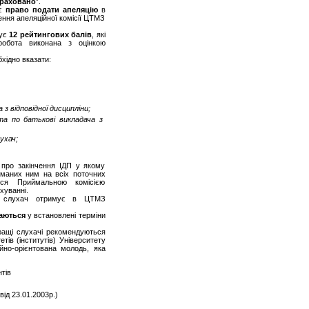
араховано
”.
ає
право подати апеляцію
в
ння апеляційної комісії ЦТМЗ
мує
12 рейтингових балів
, які
обота виконана з оцінкою
хідно вказати:
 з відповідної дисципліни;
 та по батькові викладача з
ухач;
 про закінчення ІДП у якому
иманих ним на всіх поточних
ься Приймальною комісією
хуванні.
нь слухач отримує в ЦТМЗ
аються
у встановлені терміни
ащі слухачі рекомендуються
ів (інститутів) Університету
но-орієнтована молодь, яка
тів
ід 23.01.2003р.)