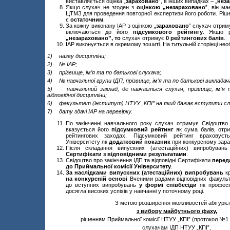
виставляється оцінка „
зараховано
”, в інших випадках – „
нез
Якщо слухач не згоден з
оцінкою „
незараховано
”, він м
ЦТМЗ для проведення повторної експертизи його роботи. Ріше
є
остаточним
.
За кожну виконану ІАР з оцінкою „
зараховано
” слухач отри
включаються до його
підсумкового рейтингу
. Якщо р
„
незараховано
”, то
слухач отримує
0 рейтингових балів
.
ІАР виконується в окремому зошиті. На титульній сторінці необ
1)
назву дисципліни;
2)
№ ІАР;
3)
прізвище, ім’я та по батькові слухача;
4)
№ навчальної групи ІДП, прізвище, ім’я та по батькові викладача
5)
навчальний заклад, де навчається слухач, прізвище, ім’я
відповідної дисципліни;
6)
факультет (інститут) НТУУ „КПІ” на який бажає вступити сл
7)
дату здачі ІАР на перевірку.
По закінченні навчального року слухач отримує Свідоцтво
вказується його
підсумковий рейтинг
як сума балів, отр
рейтингових заходах. Підсумковий рейтинг враховуєт
Університету як
додатковий показник
при конкурсному зара
Після складання випускних (атестаційних) випробува
Сертифікати з відповідними результатами
.
Свідоцтво про закінчення ІДП та відповідні Сертифікати
перед
до Приймальної комісії Університету
.
За наслідками випускних (атестаційних) випробувань
кр
на конкурсній основі
Вченими радами відповідних факультет
до вступних випробувань
у формі співбесіди
як професій
досягла високих успіхів у навчанні у поточному році.
З метою розширення можливостей абітурієн
з вибору майбутнього фаху,
рішенням Приймальної комісії НТУУ „КПІ” (протокол №1 в
слухачам ІДП НТУУ „КПІ”,