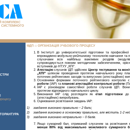
Й КОМПЛЕКС
О СИСТЕМНОГО
ФДП
:: ОРГАНІЗАЦІЯ УЧБОВОГО ПРОЦЕСУ
В Інституті до університетської підготовки та професійної
впроваджено
модульно-рейтингову
технологію навчання та 
слухачами всіх найбільш важливих розділів (модулі
супроводжується повним методичним забезпеченням, орієн
вступників до НТУУ „КПІ”.
Атестацію
слухачів ІДП здійснює
Центр тестування та мон
„КПІ”
шляхом проведення протягом навчального року план
ІСТРИ
поточних рейтингових заходів та випускних (атестаційних) ви
Основними формами поточного рейтингового контролю
роботи
(ІАР) та
планові атестаційні контрольні роботи
(ПА
ІАР є різновидом самостійної роботи слухачів ІДП. Во
протягом відповідного навчального циклу.
Виконання ІАР слід розглядати як
етап підготовки
до 
П
(атестаційних) випробувань.
процесу
Оцінювання розв’язання завдань ІАР:
1)
завдання виконано правильно – 2 бали;
2)
завдання виконано в основному правильно, але містить 1-2 недо
КТОРАНТУРА
3)
завдання виконано неправильно – 0 балів.
Якщо сумарний бал, отриманий слухачем за розв’язання 
менше 80% від максимально можливого сумарного б