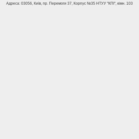
Адреса: 03056, Київ, пр. Перемоги 37, Корпус №35 НТУУ "КПІ", кімн. 103