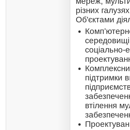
мереж, мульти
різних галузях
Об'єктами дія
Комп’ютерн
середовищі 
соціально-
проектуванн
Комплексни
підтримки в
підприємств
забезпеченн
втілення му
забезпеченн
Проектуван