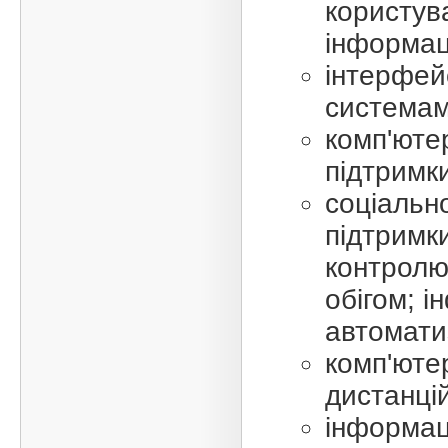
користув
інформаці
інтерфей
системам
комп'юте
підтримк
соціальн
підтримки
контролю
обігом; 
автомати
комп'юте
дистанці
інформац