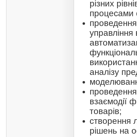
різних рівн
процесами 
проведення 
управління 
автоматизац
функціонал
використанн
аналізу пр
моделювання
проведення 
взаємодії ф
товарів;
створення 
рішень на о