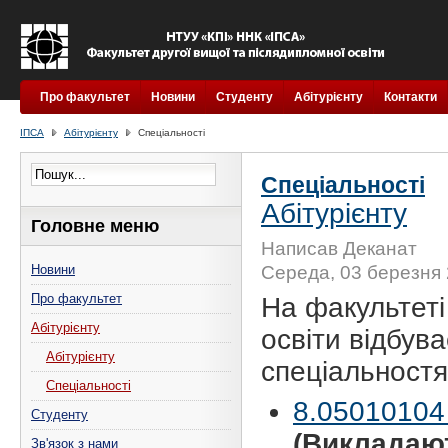
Про факультет
Новини
Студенту
Абітурієнту
Контакти
ІПСА
Абітурієнту
Спеціальності
Спеціальності
Абітурієнту
Головне меню
Написав Деканат
Новини
Середа, 03 березня 
Про факультет
На факультеті
Абітурієнту
освіти відбув
Абітурієнту
спеціальностя
Спеціальності
8.05010104
Студенту
(Викладаю
Зв'язок з нами