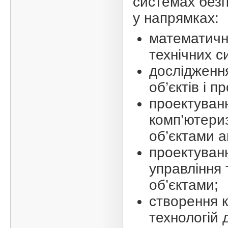
системах безп
у напрямках:
математични
технічних си
дослідженн
об’єктів і п
проектуванн
комп’ютери
об’єктами а
проектуван
управління 
об’єктами;
створення 
технологій 