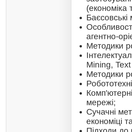
(економіка 
Баєсовські 
Особливост
агентно-орі
Методики ро
Інтелектуал
Mining, Text
Методики р
Робототехні
Комп'ютерні
мережі;
Сучачні ме
економіці т
Підходи до