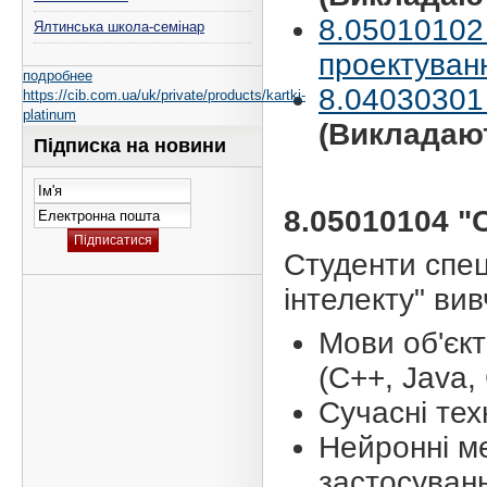
8.05010102 
Ялтинська школа-семінар
проектуван
подробнее
8.04030301 
https://cib.com.ua/uk/private/products/kartki-
platinum
(Викладаю
Підписка на новини
8.05010104 "
Студенти спец
інтелекту" ви
Мови об'єк
(C++, Java, 
Сучасні тех
Нейронні ме
застосуванн